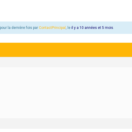
pour la dernière fois par
ContactPrincipal
, le
il y a 10 années et 5 mois
.