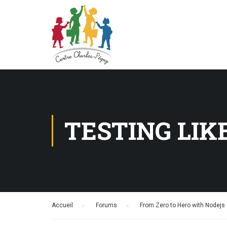
TESTING LIK
Accueil
›
Forums
›
From Zero to Hero with Nodejs