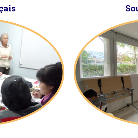
çais
Sou