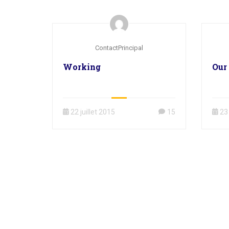
ContactPrincipal
Working
Our
22 juillet 2015
15
23