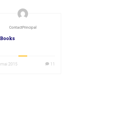
ContactPrincipal
 Books
 mai 2015
11