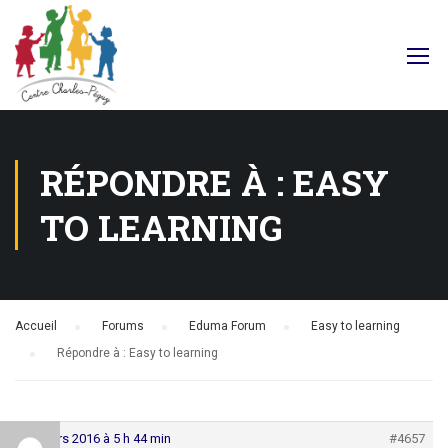
Facebook
RÉPONDRE À : EASY
TO LEARNING
Accueil
›
Forums
›
Eduma Forum
›
Easy to learning
›
Répondre à : Easy to learning
17 mars 2016 à 5 h 44 min
#4657