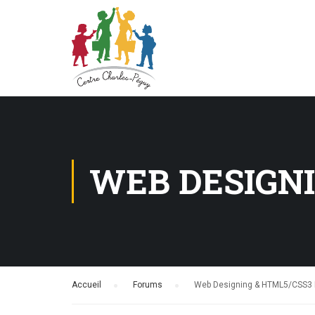
WEB DESIGNI
Accueil
›
Forums
›
Web Designing & HTML5/CSS3 