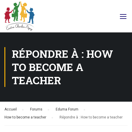
Facebook
RÉPONDRE À : HOW
TO BECOME A
TEACHER
Accueil
›
Forums
›
Eduma Forum
›
How to become a teacher
›
Répondre à : How to become a teacher